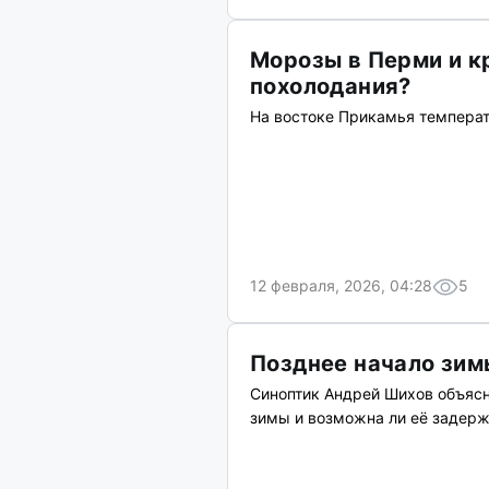
Морозы в Перми и к
похолодания?
На востоке Прикамья температ
12 февраля, 2026, 04:28
5
Позднее начало зим
Синоптик Андрей Шихов объясн
зимы и возможна ли её задерж