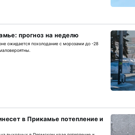
амье: прогноз на неделю
оне ожидается похолодание с морозами до -28
маловероятны.
несет в Прикамье потепление и
 на выходных в Пермском крае потепление и