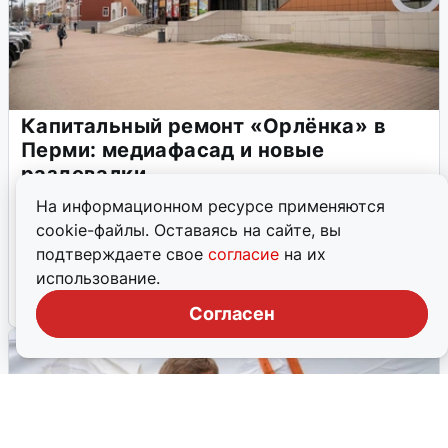
Капитальный ремонт «Орлёнка» в
Перми: медиафасад и новые
раздевалки
Проектная документация капремонта пермского дворца
На информационном ресурсе применяются
спорта прошла госэкспертизу. Подготовка спортсменов
cookie-файлы. Оставаясь на сайте, вы
улучшится благодаря замене коммуникаций и
подтверждаете свое
согласие
на их
увеличению числа раздевалок.
использование.
26 апреля, 2026, 16:28
6
Согласен