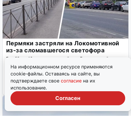
Пермяки застряли на Локомотивной
из-за сломавшегося светофора
В субботу, 18 июля, на перекрёстке Локомотивной и
Строителей в Перми сломался светофор, что
На информационном ресурсе применяются
спровоцировало многокилометровую пробку. Водители
cookie-файлы. Оставаясь на сайте, вы
массово нарушали правила, пытаясь объехать затор.
подтверждаете свое
согласие
на их
использование.
18 июля, 2026, 09:53
3
Согласен