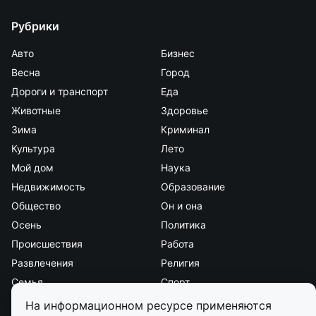
Рубрики
Авто
Бизнес
Весна
Город
Дороги и транспорт
Еда
Животные
Здоровье
Зима
Криминал
Культура
Лето
Мой дом
Наука
Недвижимость
Образование
Общество
Он и она
Осень
Политика
Происшествия
Работа
Развлечения
Религия
Семья
Спорт
Стиль и красота
Страна и мир
На информационном ресурсе применяются