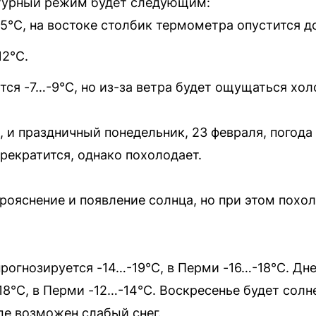
атурный режим будет следующим:
5°C, на востоке столбик термометра опустится до
12°C.
ся -7…-9°C, но из-за ветра будет ощущаться хол
, и праздничный понедельник, 23 февраля, погода
прекратится, однако похолодает.
рояснение и появление солнца, но при этом похо
прогнозируется -14…-19°C, в Перми -16…-18°C. Дн
-18°C, в Перми -12…-14°C. Воскресенье будет солн
аде возможен слабый снег.