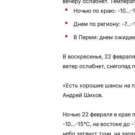
вечеру ослабнет. Темпер
Ночью по краю: -10…-1
Днем по региону: -7…-
В Перми: днем ожидает
В воскресенье, 22 февраля
ветер ослабнет, снегопад 
«Есть хорошие шансы на п
Андрей Шихов.
Ночью 22 февраля в крае 
-10…-15°C, на востоке до 
небо затянут тучи, на зап