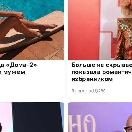
зда «Дома-2»
Больше не скрывае
м мужем
показала романти
избранником
6 августа
269