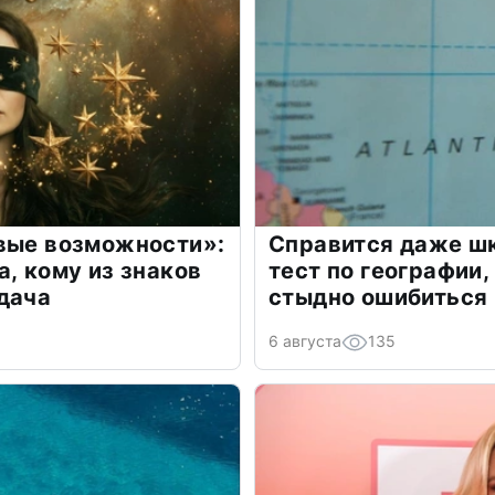
овые возможности»:
Справится даже шк
а, кому из знаков
тест по географии,
дача
стыдно ошибиться
6 августа
135