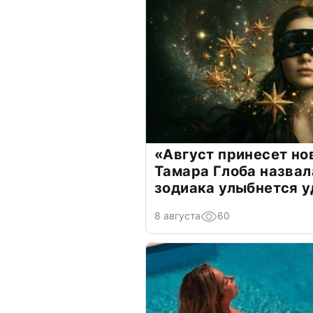
«Август принесет н
Тамара Глоба назвал
зодиака улыбнется у
8 августа
60