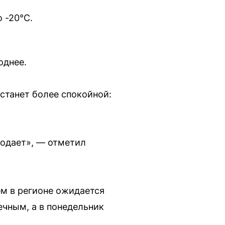
 -20°C.
однее.
 станет более спокойной:
лодает», — отметил
ем в регионе ожидается
ечным, а в понедельник