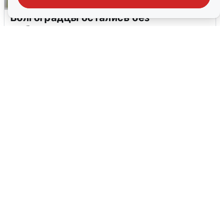
Волгоградцы остались без
мобильного интернета
6 августа
0
Сирены в Сочи: новая угроза БПЛА