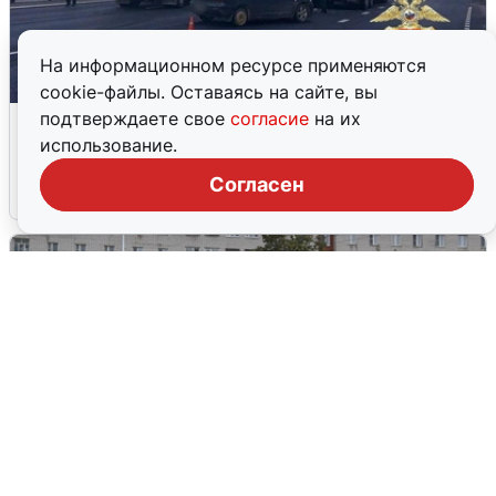
На информационном ресурсе применяются
cookie-файлы. Оставаясь на сайте, вы
Пять машин столкнулись на
подтверждаете свое
согласие
на их
Дмитровском шоссе в Подмосковье
использование.
Согласен
4 августа
0