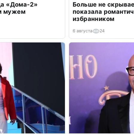
зда «Дома-2»
Больше не скрывае
м мужем
показала романти
избранником
6 августа
24