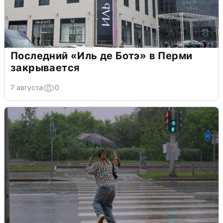
Последний «Иль де Ботэ» в Перми
закрывается
7 августа
0