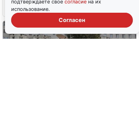
подтверждаете свое
согласие
на их
использование.
4 августа
0
Согласен
Грохот в небе разбудил жителей
Кстова
4 августа
0