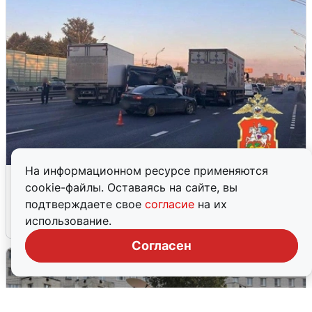
На информационном ресурсе применяются
Пять машин столкнулись на
cookie-файлы. Оставаясь на сайте, вы
Дмитровском шоссе в Подмосковье
подтверждаете свое
согласие
на их
использование.
4 августа
0
Согласен