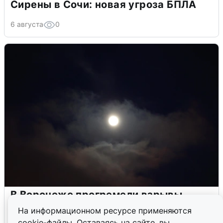
Сирены в Сочи: новая угроза БПЛА
6 августа
0
В Воронеже прогремели взрывы
после сигнала тревоги
На информационном ресурсе применяются
cookie-файлы. Оставаясь на сайте, вы