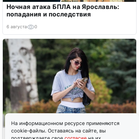
Ночная атака БПЛА на Ярославль:
попадания и последствия
6 августа
0
На информационном ресурсе применяются
cookie-файлы. Оставаясь на сайте, вы
Волгоградцы остались без
подтверждаете свое
согласие
на их