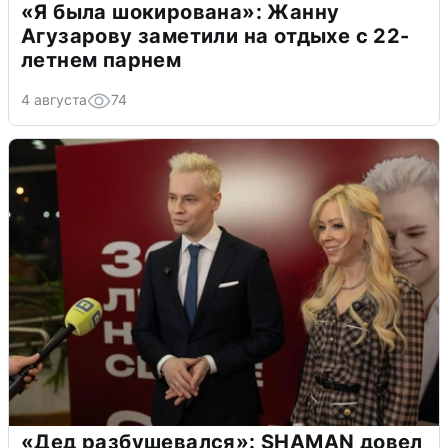
«Я была шокирована»: Жанну
Агузарову заметили на отдыхе с 22-
летнем парнем
4 августа
74
«Дед разбушевался»: SHAMAN довел