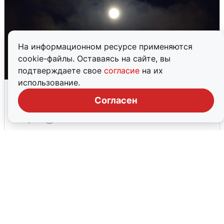
На информационном ресурсе применяются
cookie-файлы. Оставаясь на сайте, вы
подтверждаете свое
согласие
на их
использование.
Взрывы в Воронеже после сигнала
тревоги
Согласен
5 августа
0