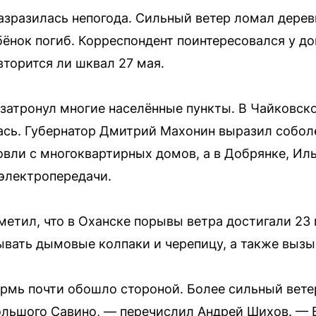
азразилась непогода. Сильный ветер ломал деревь
бёнок погиб. Корреспондент поинтересовался у до
торится ли шквал 27 мая.
затронул многие населённые пункты. В Чайковско
сь. Губернатор Дмитрий Махонин выразил соболе
овли с многоквартирных домов, а в Добрянке, И
электропередачи.
метил, что в Оханске порывы ветра достигали 23 
вать дымовые колпаки и черепицу, а также вызы
ермь почти обошло стороной. Более сильный ветер
Большого Савино, — перечислил Андрей Шихов. — 