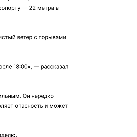
ропорту — 22 метра в
листый ветер с порывами
осле 18:00», — рассказал
сильным. Он нередко
ляет опасность и может
еделю.