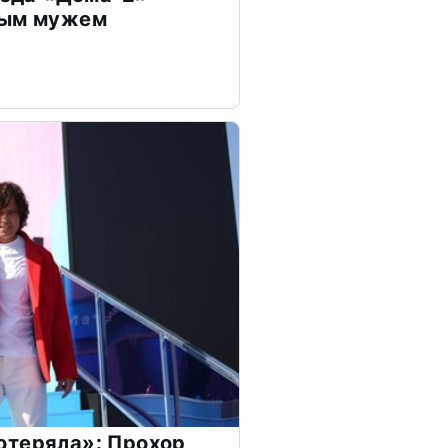
дым мужем
отеряла»: Прохор