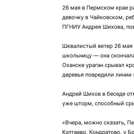
26 мая в Пермском крае р
девочку в Чайковском, ре
ПГНИУ Андрея Шихова, пов
Шквалистый ветер 26 мая 
школьницу — она скончала
Оханске ураган срывал кр
деревья повредили линии 
Андрей Шихов в беседе от
уже шторм, способный сры
«Вчера, можно сказать, П
Култаево, Кондратово, у 