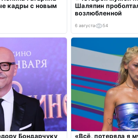
ые кадры с новым
Шаляпин проболтал
возлюбленной
6 августа
54
едору Бондарчуку
«Всё, потеряла я 