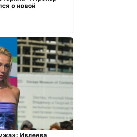
ся о новой
мужа»: Ивлеева