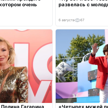
 котором очень
развелась с моло
6 августа
67
 Полина Гагарина
«Четырех мужей п