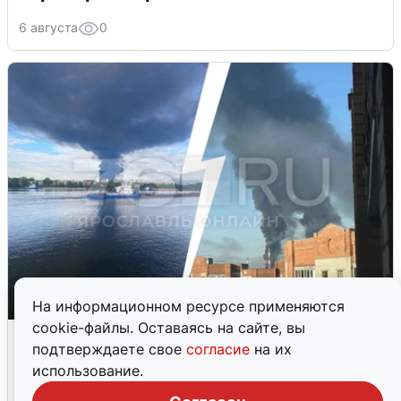
6 августа
0
На информационном ресурсе применяются
cookie-файлы. Оставаясь на сайте, вы
Ночная атака БПЛА на Ярославль:
подтверждаете свое
согласие
на их
попадания и последствия
использование.
6 августа
0