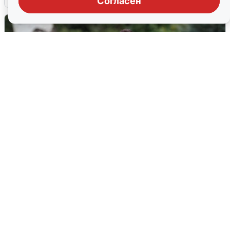
Согласен
Волгоградцы остались без
мобильного интернета
6 августа
0