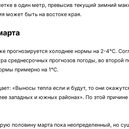
етке в один метр, превысив текущий зимний мак
я может быть на востоке края.
марта
же прогнозируется холоднее нормы на 2-4°C. Со
ра среднесрочных прогнозов погоды, во второй 
ормы примерно на 1°C.
ет: «Выносы тепла если и будут, то они окажутс
олее западных и южных районах». По этой причине
орую половину марта пока неопределенный, но су