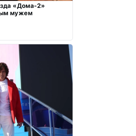
везда «Дома-2»
дым мужем