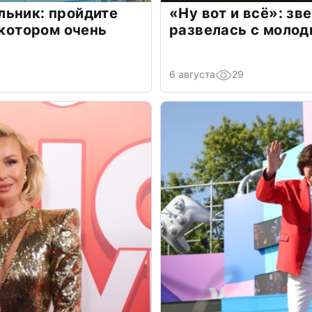
льник: пройдите
«Ну вот и всё»: з
 котором очень
развелась с моло
6 августа
29