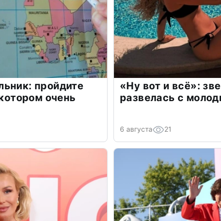
льник: пройдите
«Ну вот и всё»: з
 котором очень
развелась с моло
6 августа
21