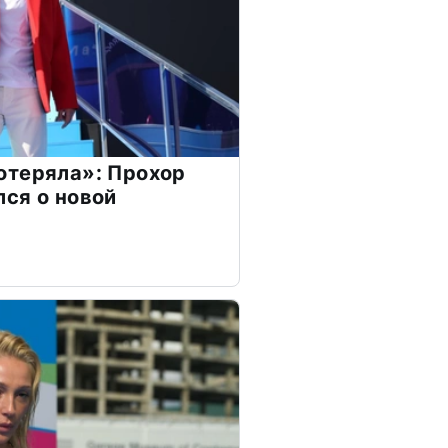
отеряла»: Прохор
ся о новой