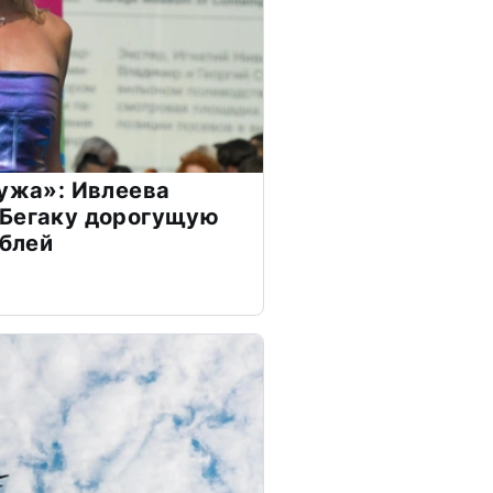
мужа»: Ивлеева
 Бегаку дорогущую
ублей