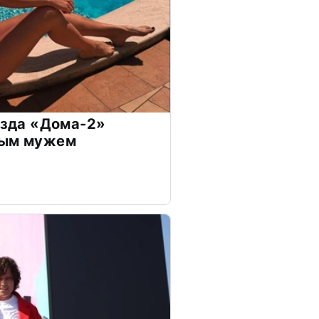
везда «Дома-2»
дым мужем