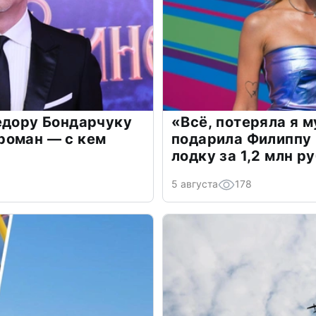
едору Бондарчуку
«Всё, потеряла я 
роман — с кем
подарила Филиппу
лодку за 1,2 млн р
5 августа
178