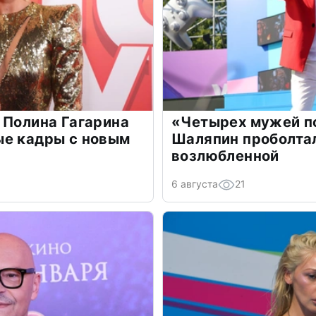
 Полина Гагарина
«Четырех мужей п
ые кадры с новым
Шаляпин проболтал
возлюбленной
6 августа
21