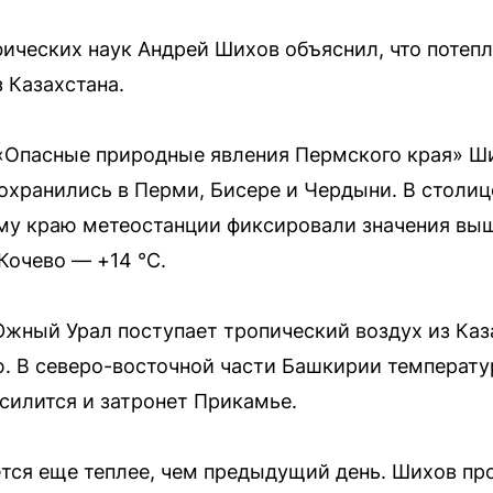
фических наук Андрей Шихов объяснил, что потеп
 Казахстана.
«Опасные природные явления Пермского края» Ши
охранились в Перми, Бисере и Чердыни. В столиц
сему краю метеостанции фиксировали значения выш
 Кочево — +14 °С.
Южный Урал поступает тропический воздух из Каза
. В северо-восточной части Башкирии температур
усилится и затронет Прикамье.
ется еще теплее, чем предыдущий день. Шихов про