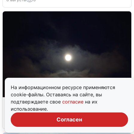
На информационном ресурсе применяются
cookie-файлы. Оставаясь на сайте, вы
Взрывы в Воронеже после сигнала
подтверждаете свое
согласие
на их
тревоги
использование.
Согласен
5 августа
0