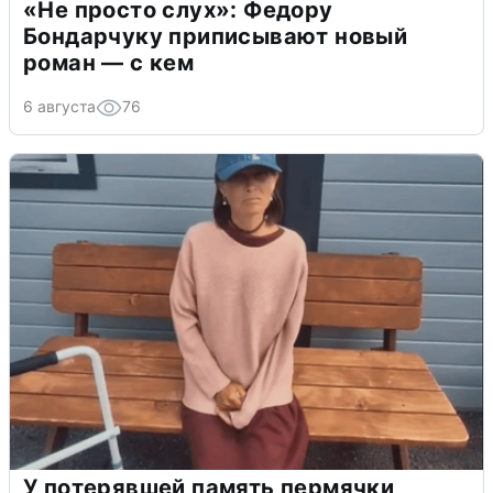
«Не просто слух»: Федору
Бондарчуку приписывают новый
роман — с кем
6 августа
76
У потерявшей память пермячки