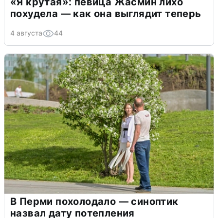
«Я крутая»: певица Жасмин лихо
похудела — как она выглядит теперь
4 августа
44
В Перми похолодало — синоптик
назвал дату потепления