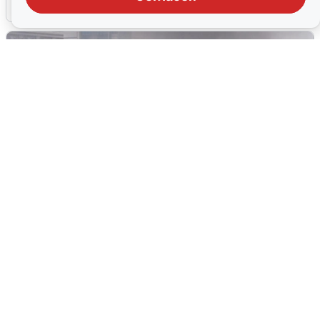
2 августа
0
Мощный пожар с едким дымом в
центре Екатеринбурга: что известно
2 августа
0