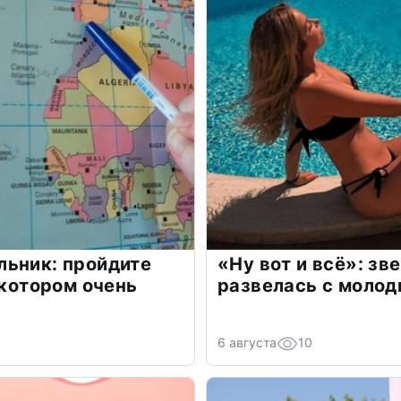
льник: пройдите
«Ну вот и всё»: з
 котором очень
развелась с моло
6 августа
10