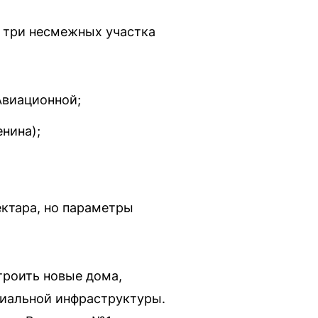
 три несмежных участка
Авиационной;
нина);
ектара, но параметры
строить новые дома,
циальной инфраструктуры.