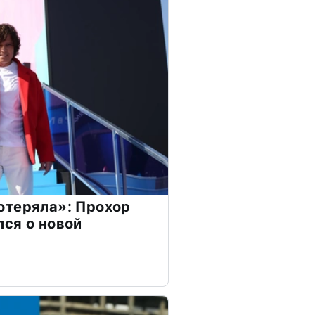
отеряла»: Прохор
ся о новой