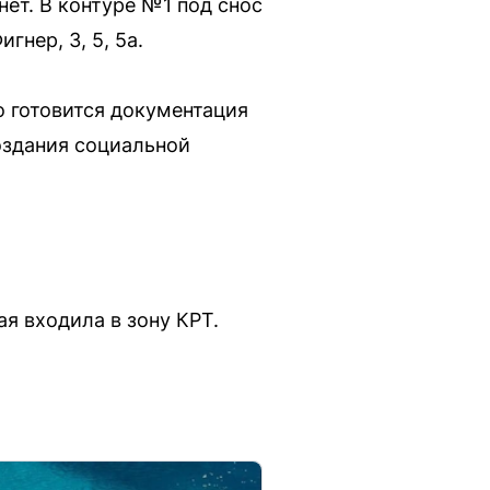
ет. В контуре №1 под снос
гнер, 3, 5, 5а.
о готовится документация
создания социальной
я входила в зону КРТ.