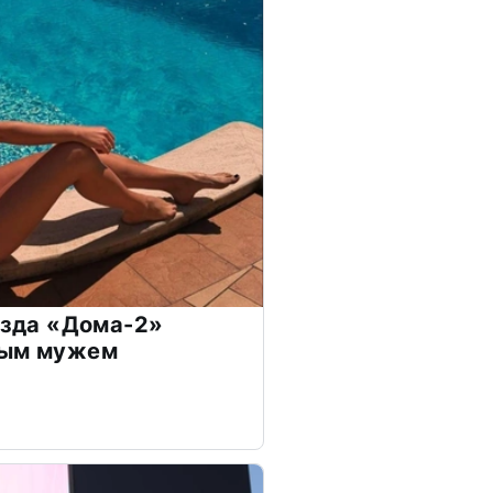
везда «Дома-2»
дым мужем