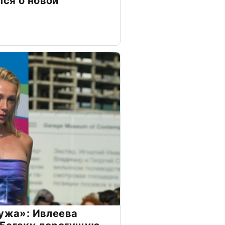
ся о новой
мужа»: Ивлеева