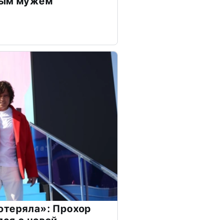
дым мужем
отеряла»: Прохор