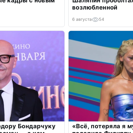
ые кадры с новым
Шаляпин проболтал
возлюбленной
6 августа
54
едору Бондарчуку
«Всё, потеряла я 