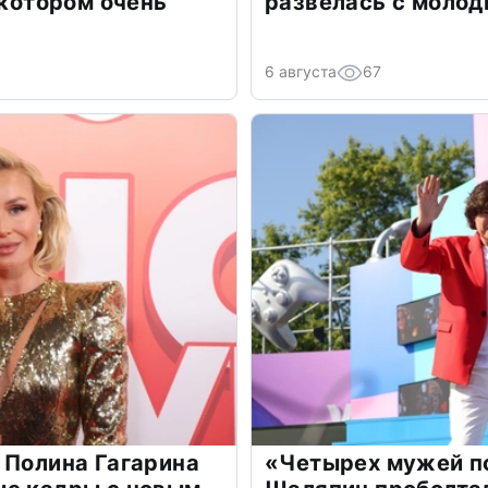
 котором очень
развелась с моло
6 августа
67
 Полина Гагарина
«Четырех мужей п