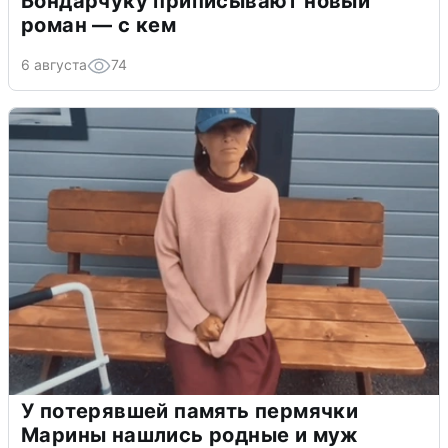
Бондарчуку приписывают новый
роман — с кем
6 августа
74
У потерявшей память пермячки
Марины нашлись родные и муж