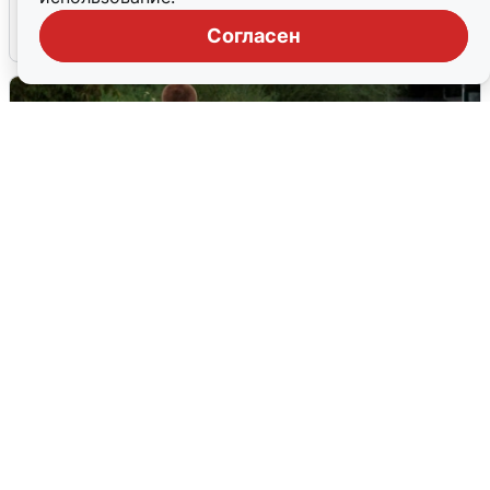
Согласен
3 августа
0
Тюменцам бесплатно подвезут воду:
адреса и график
3 августа
0