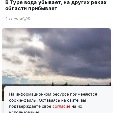
В Туре вода убывает, на других реках
области прибывает
4 августа
0
На информационном ресурсе применяются
cookie-файлы. Оставаясь на сайте, вы
Над ХМАО впервые сбили
подтверждаете свое
согласие
на их
беспилотники
использование.