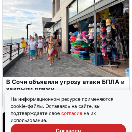
В Сочи объявили угрозу атаки БПЛА и
закрыли пляжи
На информационном ресурсе применяются
6 августа
0
cookie-файлы. Оставаясь на сайте, вы
подтверждаете свое
согласие
на их
использование.
Согласен