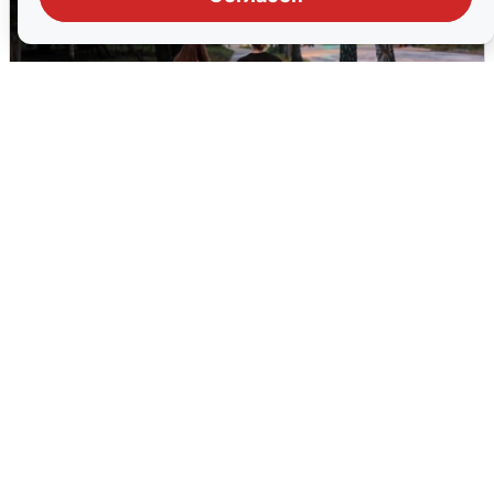
Опубликована карта отключений
воды в Воронеже
6 августа
0