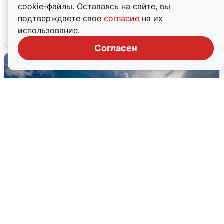
Москвичи услышали грохот в небе:
cookie-файлы. Оставаясь на сайте, вы
подробности
подтверждаете свое
согласие
на их
использование.
7 августа
0
Согласен
МЧС ответило на сообщения о
грохоте в Москве