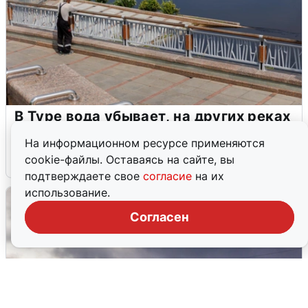
В Туре вода убывает, на других реках
области прибывает
На информационном ресурсе применяются
cookie-файлы. Оставаясь на сайте, вы
4 августа
0
подтверждаете свое
согласие
на их
использование.
Согласен