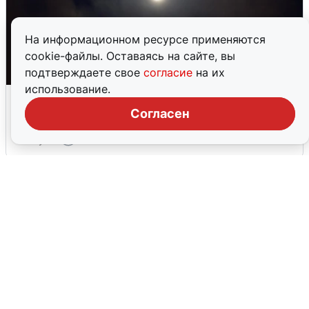
На информационном ресурсе применяются
cookie-файлы. Оставаясь на сайте, вы
подтверждаете свое
согласие
на их
использование.
Взрывы в Воронеже после сигнала
тревоги
Согласен
5 августа
0