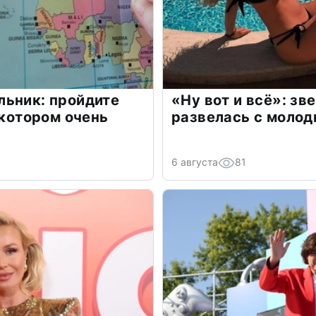
льник: пройдите
«Ну вот и всё»: з
 котором очень
развелась с моло
6 августа
81