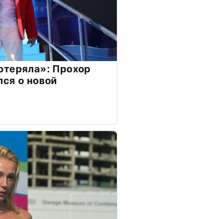
отеряла»: Прохор
ся о новой