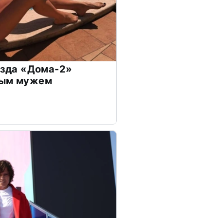
везда «Дома-2»
дым мужем