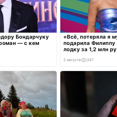
едору Бондарчуку
«Всё, потеряла я 
роман — с кем
подарила Филиппу
лодку за 1,2 млн р
5 августа
247