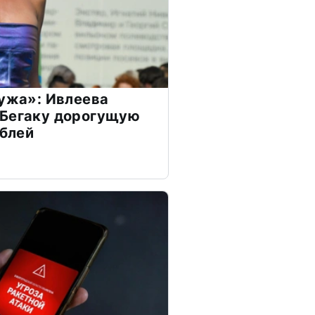
мужа»: Ивлеева
 Бегаку дорогущую
ублей