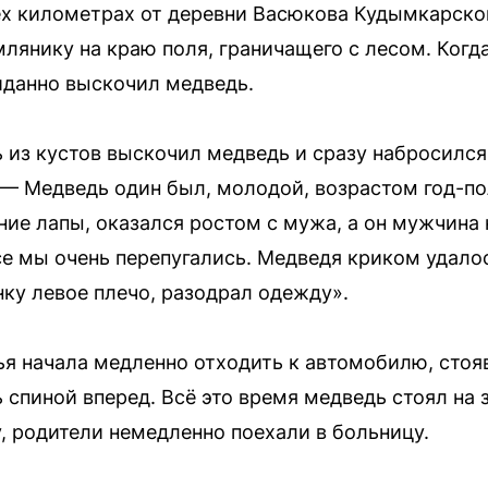
х километрах от деревни Васюкова Кудымкарског
млянику на краю поля, граничащего с лесом. Когд
иданно выскочил медведь.
ь из кустов выскочил медведь и сразу набросился
— Медведь один был, молодой, возрастом год-по
дние лапы, оказался ростом с мужа, а он мужчина
се мы очень перепугались. Медведя криком удалос
нку левое плечо, разодрал одежду».
мья начала медленно отходить к автомобилю, сто
 спиной вперед. Всё это время медведь стоял на
у, родители немедленно поехали в больницу.