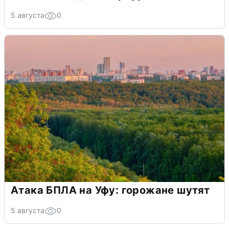
5 августа
0
Атака БПЛА на Уфу: горожане шутят
5 августа
0