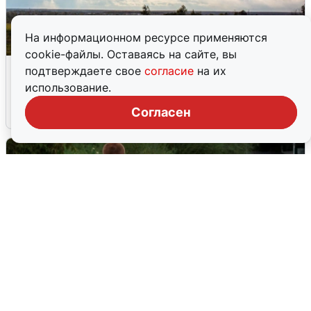
На информационном ресурсе применяются
cookie-файлы. Оставаясь на сайте, вы
Над ХМАО впервые сбили
подтверждаете свое
согласие
на их
беспилотники
использование.
Согласен
3 августа
0