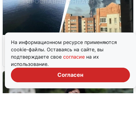
Ночная атака БПЛА на Ярославль:
На информационном ресурсе применяются
попадания и последствия
cookie-файлы. Оставаясь на сайте, вы
подтверждаете свое
согласие
на их
6 августа
0
использование.
Согласен