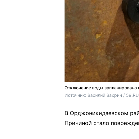
Отключение воды запланировано н
Источник: 
Василий Вахрин / 59.RU
В Орджоникидзевском райо
Причиной стало поврежден