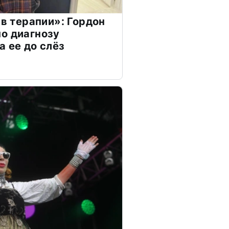
 в терапии»: Гордон
о диагнозу
а ее до слёз