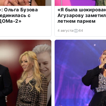
: Ольга Бузова
«Я была шокирова
оединилась с
Агузарову заметил
«ДОМа-2»
летнем парнем
4 августа
64