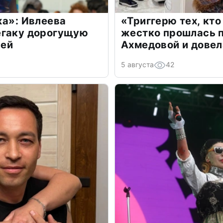
жа»: Ивлеева
«Триггерю тех, кто
егаку дорогущую
жестко прошлась п
лей
Ахмедовой и довел
5 августа
42