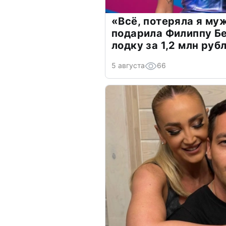
«Всё, потеряла я му
подарила Филиппу Б
лодку за 1,2 млн руб
5 августа
66