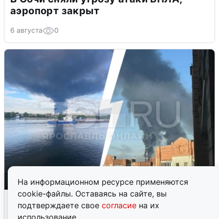
аэропорт закрыт
6 августа
0
На информационном ресурсе применяются
cookie-файлы. Оставаясь на сайте, вы
Ночная атака БПЛА на Ярославль:
подтверждаете свое
согласие
на их
попадания и последствия
использование.