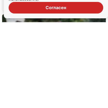
6 августа
0
Согласен
Волгоградцы остались без
мобильного интернета
6 августа
0