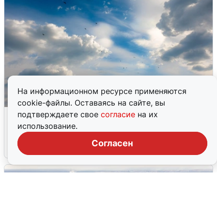
На информационном ресурсе применяются
cookie-файлы. Оставаясь на сайте, вы
МЧС ответило на сообщения о
подтверждаете свое
согласие
на их
грохоте в Москве
использование.
Согласен
7 августа
0