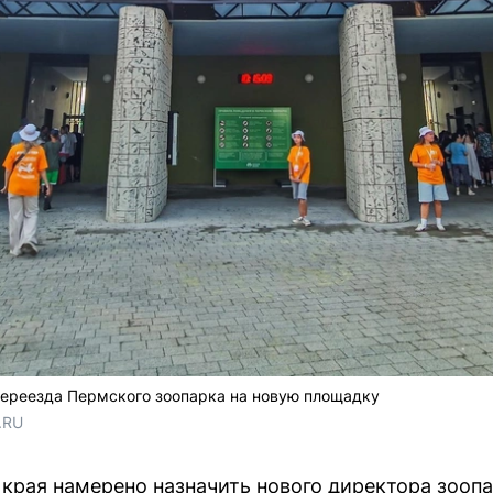
переезда Пермского зоопарка на новую площадку
.RU
края намерено назначить нового директора зоопа