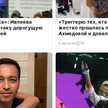
жа»: Ивлеева
«Триггерю тех, кто
егаку дорогущую
жестко прошлась п
лей
Ахмедовой и довел
5 августа
18