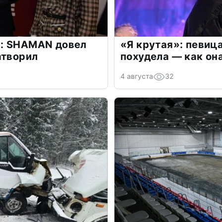
: SHAMAN довел
«Я крутая»: певиц
атворил
похудела — как он
4 августа
32