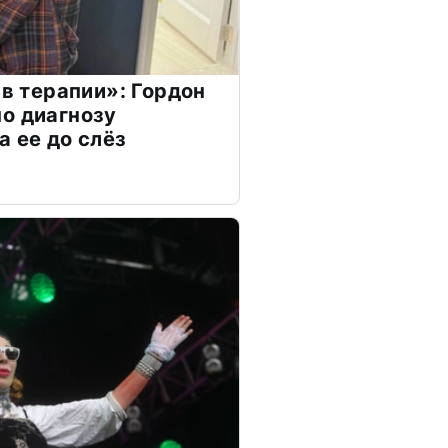
 в терапии»: Гордон
о диагнозу
а ее до слёз