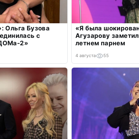
: Ольга Бузова
«Я была шокирова
оединилась с
Агузарову заметил
«ДОМа-2»
летнем парнем
4 августа
55