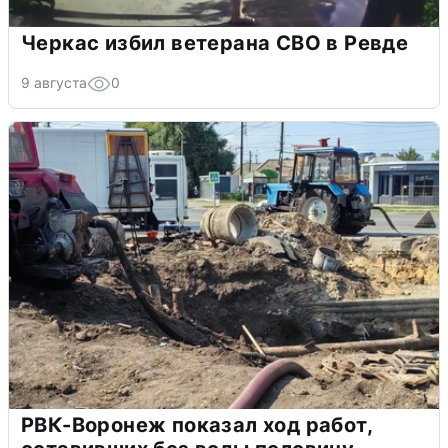
Черкас избил ветерана СВО в Ревде
9 августа
0
РВК-Воронеж показал ход работ,