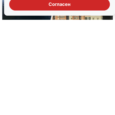
Согласен
Ночная атака БПЛА на Ярославль:
попадания и последствия
6 августа
0