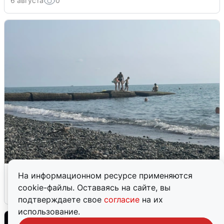
6 августа
0
Сирены в Сочи: новая угроза БПЛА
На информационном ресурсе применяются
cookie-файлы. Оставаясь на сайте, вы
6 августа
0
подтверждаете свое
согласие
на их
использование.