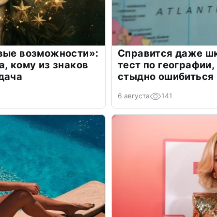
овые возможности»:
Справится даже шк
а, кому из знаков
тест по географии,
дача
стыдно ошибиться
6 августа
141