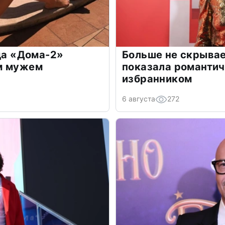
зда «Дома-2»
Больше не скрывае
м мужем
показала романти
избранником
6 августа
272