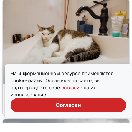
На информационном ресурсе применяются
cookie-файлы. Оставаясь на сайте, вы
подтверждаете свое
согласие
на их
Екатеринбуржцам объяснили, когда
использование.
вернут воду
Согласен
8 августа
0