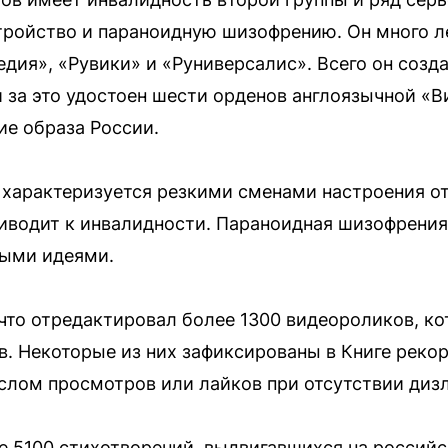
ройство и параноидную шизофрению. Он много ле
едия», «Рувики» и «Руниверсалис». Всего он созд
и за это удостоен шести орденов англоязычной «
е образа России.
характеризуется резкими сменами настроения от
риводит к инвалидности. Параноидная шизофрени
ыми идеями.
что отредактировал более 1300 видеороликов, к
. Некоторые из них зафиксированы в Книге рекор
лом просмотров или лайков при отсутствии диз
е 5100 стихотворений, выдвигавшихся на россий