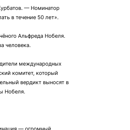
Курбатов. — Номинатор
ать в течение 50 лет».
чёного Альфреда Нобеля.
а человека.
одители международных
ский комитет, который
ельный вердикт выносят в
ны Нобеля.
оминация — огромный