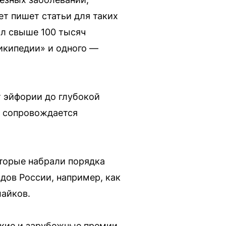
т пишет статьи для таких
ал свыше 100 тысяч
Википедии» и одного —
 эйфории до глубокой
я сопровождается
оторые набрали порядка
дов России, например, как
лайков.
ские и зарубежные премии,