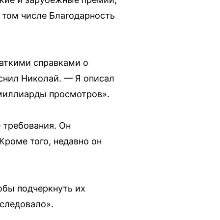
в том числе Благодарность
раткими справками о
снил Николай. — Я описал
 миллиарды просмотров».
 требования. Он
Кроме того, недавно он
обы подчеркнуть их
оследовало».