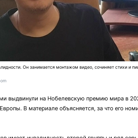
лидности. Он занимается монтажом видео, сочиняет стихи и пи
com
ми выдвинули на Нобелевскую премию мира в 202
Европы. В материале объясняется, за что его но
ов имеет инвалидность второй группы и ряд серь