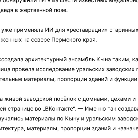
е обнаружили пять из шести известных медальон
едя в жертвенной позе.
 уже применяла ИИ для «реставрации» старинных
женных на севере Пермского края.
ссоздала архитектурный ансамбль Кына таким, ка
шница провела исследование уральских заводских 
ительные материалы, пропорции зданий и функции
, а живой заводской посёлок с домнами, цехами и
ей странице во „ВКонтакте“. — Именно так создав
зучались материалы по Кыну и уральским заводс
итектура, материалы, пропорции зданий и назнач