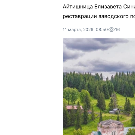
Айтишница Елизавета Сини
реставрации заводского по
11 марта, 2026, 08:50
16