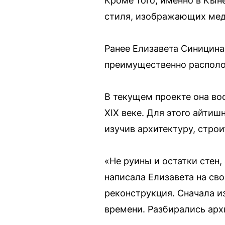
Кроме того, именно в Кын
стиля, изображающих медв
Ранее Елизавета Синицина
преимущественно располо
В текущем проекте она во
XIX веке. Для этого айти
изучив архитектуру, стро
«Не руины и остатки стен
написала Елизавета на сво
реконструкция. Сначала и
времени. Разбирались арх