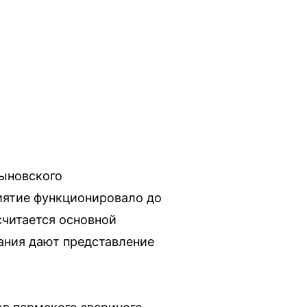
Кыновского
иятие функционировало до
считается основной
ания дают представление