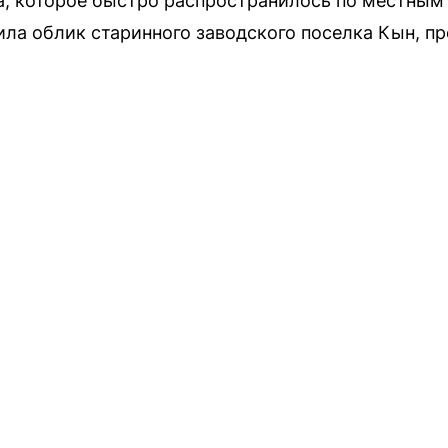
а, которое быстро распространилось по местным
ила облик старинного заводского поселка Кын, п