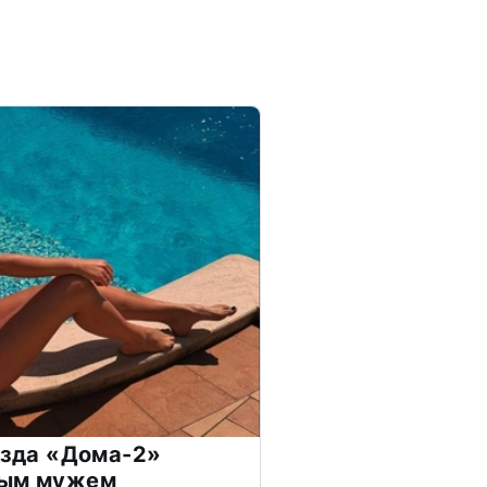
везда «Дома-2»
дым мужем