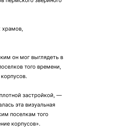
ов пермского звериного
 храмов,
ким он мог выглядеть в
поселков того времени,
 корпусов.
 плотной застройкой, —
алась эта визуальная
ким поселкам того
ение корпусов».