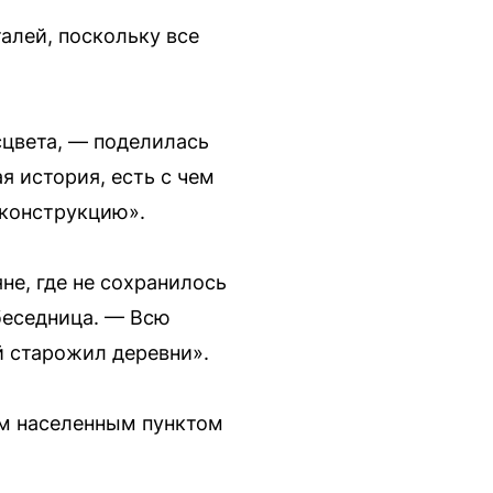
алей, поскольку все
сцвета, — поделилась
я история, есть с чем
еконструкцию».
е, где не сохранилось
беседница. — Всю
й старожил деревни».
ым населенным пунктом