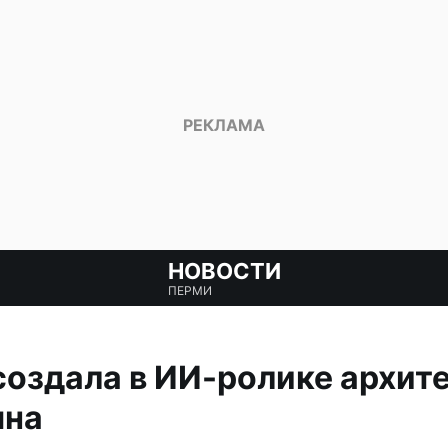
НОВОСТИ
ПЕРМИ
оздала в ИИ-ролике архит
ына