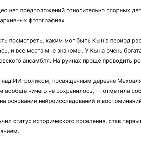
идео нет предположений относительно спорных дет
архивных фотографиях.
ть посмотреть, каким мог быть Кын в период ра
сь, и все места мне знакомы. У Кына очень богата
овского ансамбля. На руинах проще проводить р
 над ИИ-роликом, посвященным деревне Маховлян
ам вообще ничего не сохранилось, — отметила со
на основании нейроисследований и воспоминани
учил статус исторического поселения, став перв
ванием.