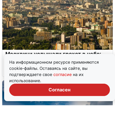
Москвичи услышали грохот в небе:
подробности
На информационном ресурсе применяются
cookie-файлы. Оставаясь на сайте, вы
7 августа
0
подтверждаете свое
согласие
на их
использование.
Согласен