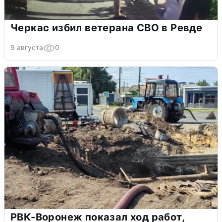
Черкас избил ветерана СВО в Ревде
9 августа
0
РВК-Воронеж показал ход работ,