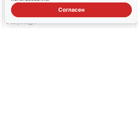
Склад Wildberries в Екатеринбурге
эвакуировали из-за БПЛА
Согласен
5 августа
0
Жители и туристы Сочи рассказали
об атаке БПЛА 5 августа