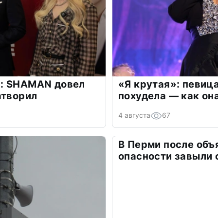
: SHAMAN довел
«Я крутая»: певиц
атворил
похудела — как он
4 августа
67
В Перми после объ
опасности завыли