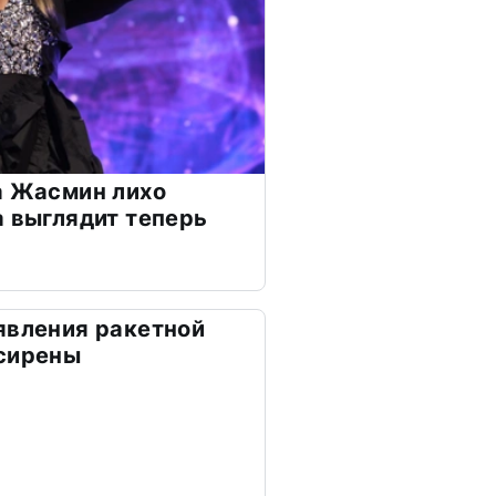
а Жасмин лихо
а выглядит теперь
явления ракетной
 сирены