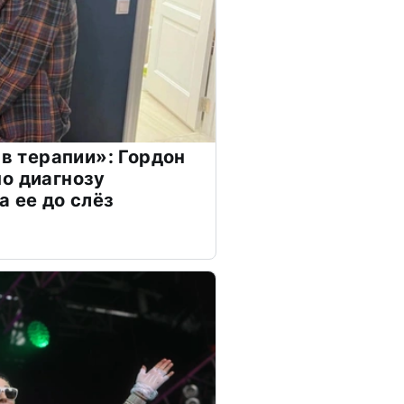
 в терапии»: Гордон
о диагнозу
а ее до слёз