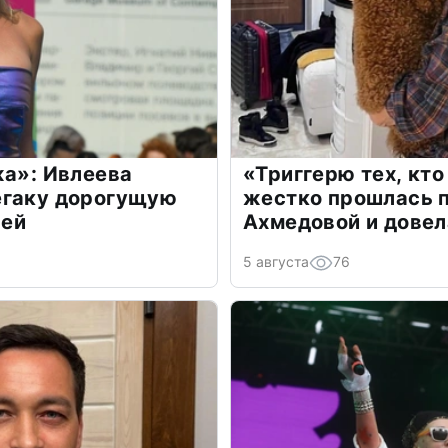
жа»: Ивлеева
«Триггерю тех, кто
егаку дорогущую
жестко прошлась п
лей
Ахмедовой и довел
5 августа
76