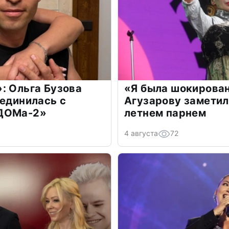
: Ольга Бузова
«Я была шокирова
оединилась с
Агузарову заметил
«ДОМа-2»
летнем парнем
4 августа
72