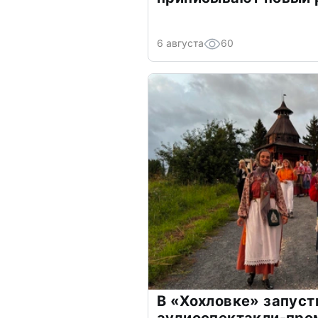
6 августа
60
В «Хохловке» запуст
аудиоспектакли-про