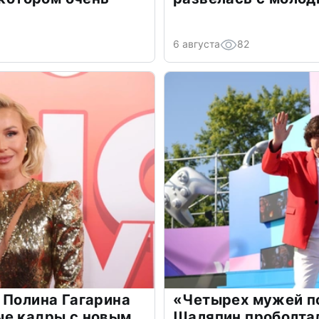
6 августа
82
 Полина Гагарина
«Четырех мужей п
ые кадры с новым
Шаляпин проболтал