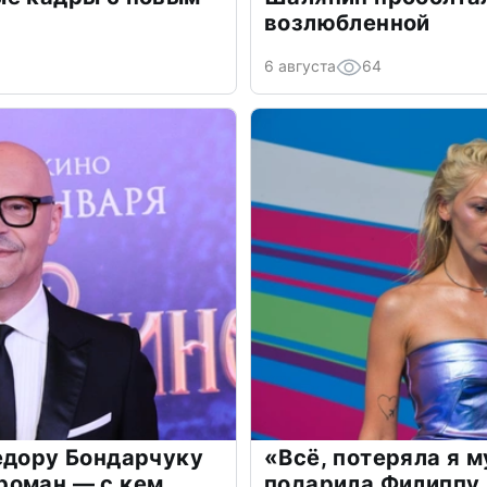
возлюбленной
6 августа
64
едору Бондарчуку
«Всё, потеряла я 
роман — с кем
подарила Филиппу