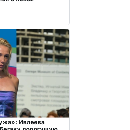
мужа»: Ивлеева
 Бегаку дорогущую