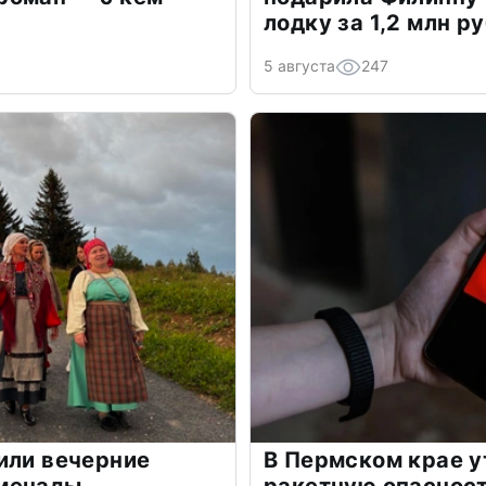
лодку за 1,2 млн р
5 августа
247
или вечерние
В Пермском крае у
менады
ракетную опаснос