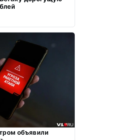
ублей
тром объявили
ть