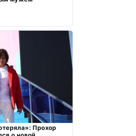
отеряла»: Прохор
ся о новой