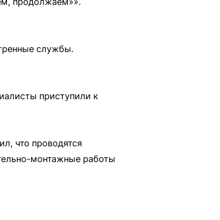
уем, продолжаем»».
стренные службы.
циалисты приступили к
л, что проводятся
ительно-монтажные работы