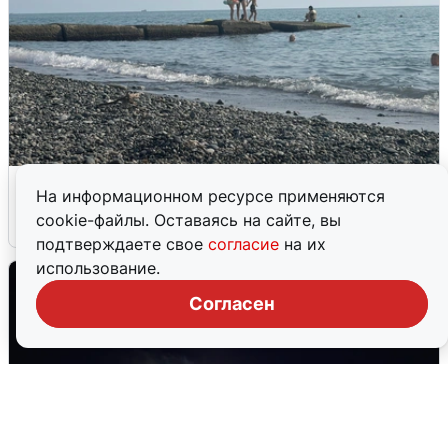
Сирены в Сочи: новая угроза БПЛА
На информационном ресурсе применяются
cookie-файлы. Оставаясь на сайте, вы
6 августа
0
подтверждаете свое
согласие
на их
использование.
Согласен