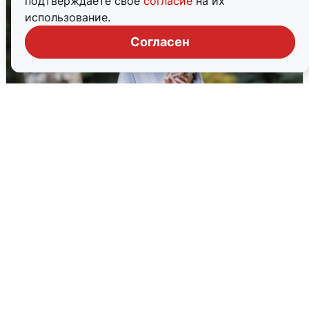
подтверждаете свое
согласие
на их
использование.
Согласен
Волгоградцы остались без
мобильного интернета
6 августа
0